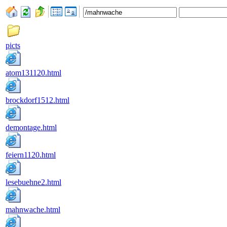
picts
atom131120.html
brockdorf1512.html
demontage.html
feiern1120.html
lesebuehne2.html
mahnwache.html