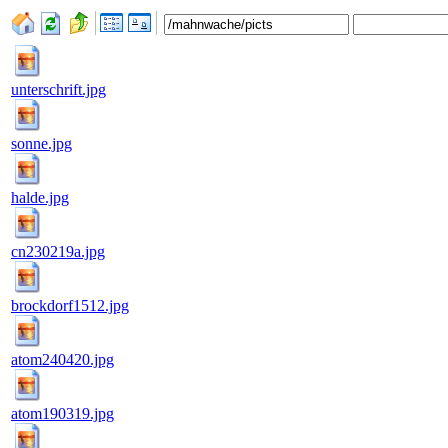
unterschrift.jpg
sonne.jpg
halde.jpg
cn230219a.jpg
brockdorf1512.jpg
atom240420.jpg
atom190319.jpg