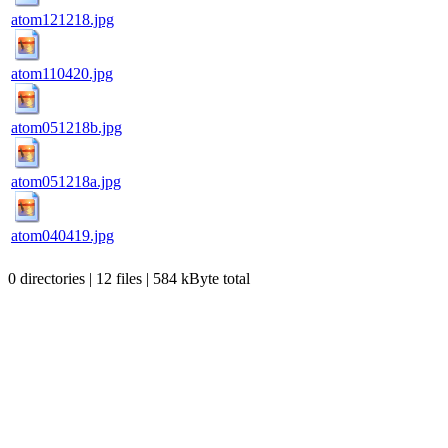
atom121218.jpg
atom110420.jpg
atom051218b.jpg
atom051218a.jpg
atom040419.jpg
0 directories | 12 files | 584 kByte total